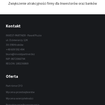
Zwiększenie atrakcyjności firmy dla Inwestorów oraz banków
Kontakt
INVEST-PARTNER - Paweł Puzio
ul. Dziewiarzy 12K
30-398 Kraków
+48 609 592 494
biuro@investpartner.biz
NIP: 8672066794
REGON: 180236869
Oferta
Part-time CFO
Wycena przedsiębiorstw
Wycena wierzytelności
Pozyskiwanie finansowania